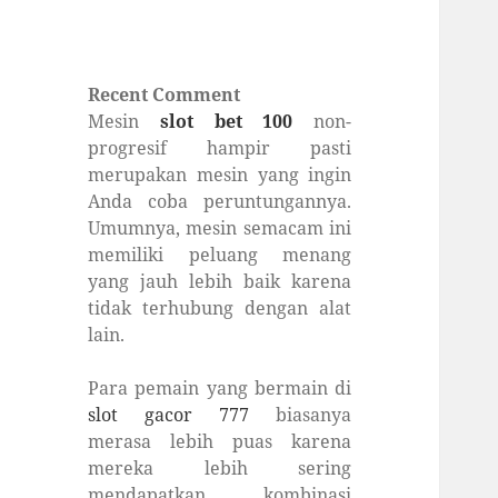
Recent Comment
Mesin
slot bet 100
non-
progresif hampir pasti
merupakan mesin yang ingin
Anda coba peruntungannya.
Umumnya, mesin semacam ini
memiliki peluang menang
yang jauh lebih baik karena
tidak terhubung dengan alat
lain.
Para pemain yang bermain di
slot gacor 777
biasanya
merasa lebih puas karena
mereka lebih sering
mendapatkan kombinasi