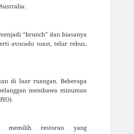
Australia:
menjadi “brunch” dan biasanya
rti avocado toast, telur rebus,
an di luar ruangan. Beberapa
 pelanggan membawa minuman
BYO).
g memilih restoran yang