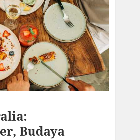
alia:
er, Budaya