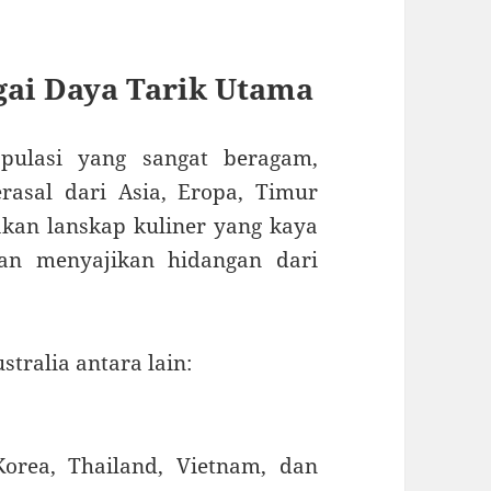
gai Daya Tarik Utama
ulasi yang sangat beragam,
asal dari Asia, Eropa, Timur
akan lanskap kuliner yang kaya
ran menyajikan hidangan dari
stralia antara lain:
orea, Thailand, Vietnam, dan