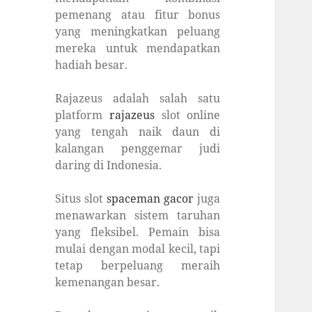
pemenang atau fitur bonus
yang meningkatkan peluang
mereka untuk mendapatkan
hadiah besar.
Rajazeus adalah salah satu
platform
rajazeus
slot online
yang tengah naik daun di
kalangan penggemar judi
daring di Indonesia.
Situs slot
spaceman gacor
juga
menawarkan sistem taruhan
yang fleksibel. Pemain bisa
mulai dengan modal kecil, tapi
tetap berpeluang meraih
kemenangan besar.