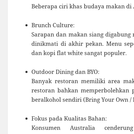
Beberapa ciri khas budaya makan di 
Brunch Culture:
Sarapan dan makan siang digabung 
dinikmati di akhir pekan. Menu sepe
dan kopi flat white sangat populer.
Outdoor Dining dan BYO:
Banyak restoran memiliki area mak
restoran bahkan memperbolehkan
beralkohol sendiri (Bring Your Own / 
Fokus pada Kualitas Bahan:
Konsumen Australia cenderun