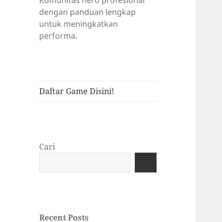
Komunitas hero profesional
dengan panduan lengkap
untuk meningkatkan
performa.
Daftar Game Disini!
Cari
Recent Posts