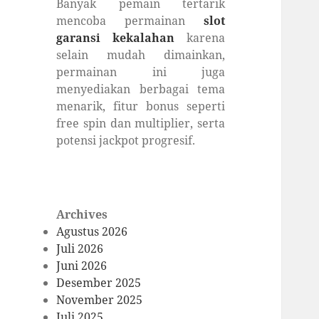
Banyak pemain tertarik
mencoba permainan
slot
garansi kekalahan
karena
selain mudah dimainkan,
permainan ini juga
menyediakan berbagai tema
menarik, fitur bonus seperti
free spin dan multiplier, serta
potensi jackpot progresif.
Archives
Agustus 2026
Juli 2026
Juni 2026
Desember 2025
November 2025
Juli 2025