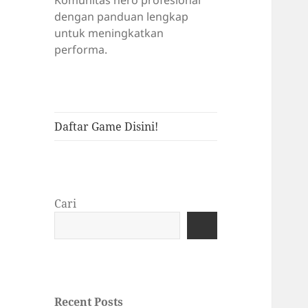
Komunitas hero profesional
dengan panduan lengkap
untuk meningkatkan
performa.
Daftar Game Disini!
Cari
Recent Posts