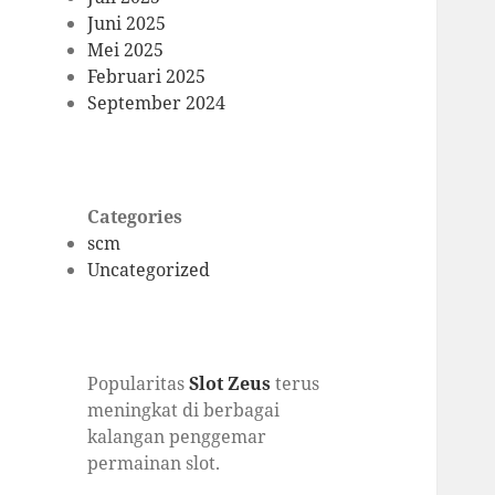
Juni 2025
Mei 2025
Februari 2025
September 2024
Categories
scm
Uncategorized
Popularitas
Slot Zeus
terus
meningkat di berbagai
kalangan penggemar
permainan slot.