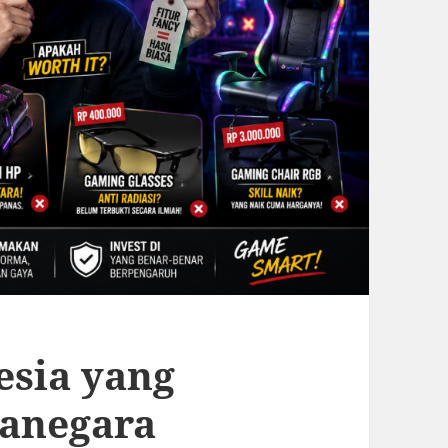
esia yang
canegara