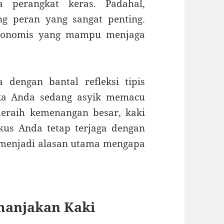
 perangkat keras. Padahal,
g peran yang sangat penting.
ergonomis yang mampu menjaga
 dengan bantal refleksi tipis
ika Anda sedang asyik memacu
raih kemenangan besar, kaki
kus Anda tetap terjaga dengan
as menjadi alasan utama mengapa
manjakan Kaki