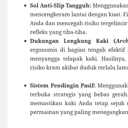
Sol Anti-Slip Tangguh:
Menggunakan
mencengkeram lantai dengan kuat. F
Anda dan mencegah risiko tergelinci
refleks yang tiba-tiba.
Dukungan Lengkung Kaki (
Arc
ergonomis di bagian tengah efektif
menyangga telapak kaki. Hasilnya,
risiko kram akibat duduk terlalu lam
Sistem Pendingin Pasif:
Menggunaka
terbuka strategis yang bebas gerah
memastikan kaki Anda tetap sejuk 
permainan yang paling menegangkan