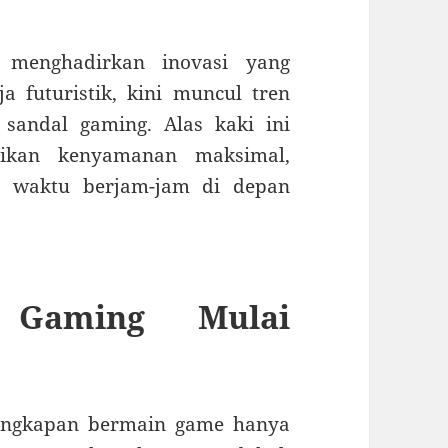
 menghadirkan inovasi yang
a futuristik, kini muncul tren
 sandal gaming. Alas kaki ini
ikan kenyamanan maksimal,
n waktu berjam-jam di depan
 Gaming Mulai
engkapan bermain game hanya