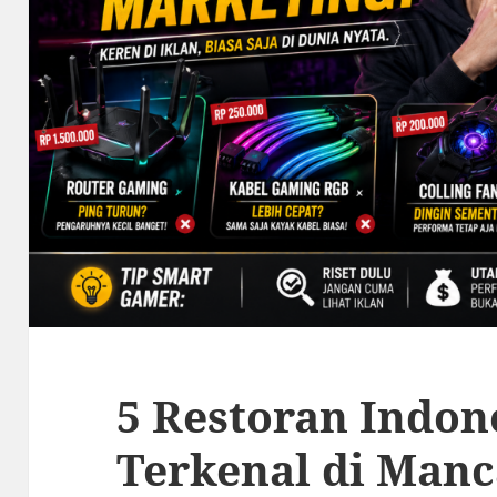
5 Restoran Indon
Terkenal di Man