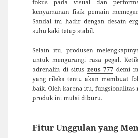
fokus pada visual dan performa
kenyamanan fisik pemain memegan
Sandal ini hadir dengan desain 
suhu kaki tetap stabil.
Selain itu, produsen melengkapinya
untuk mengurangi rasa pegal. Ket
adrenalin di situs
zeus 777
demi me
yang rileks tentu akan membuat fo
baik. Oleh karena itu, fungsionalit
produk ini mulai diburu.
Fitur Unggulan yang Me