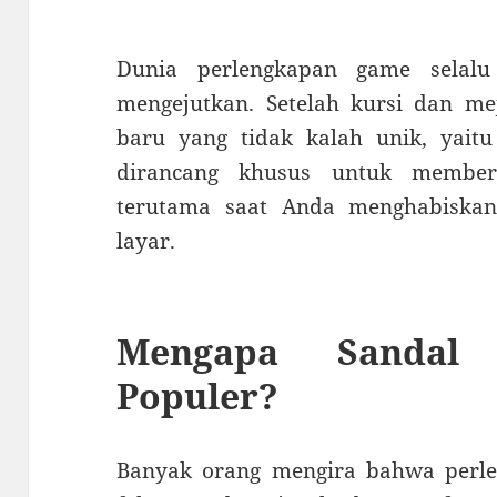
Dunia perlengkapan game selalu
mengejutkan. Setelah kursi dan mej
baru yang tidak kalah unik, yaitu
dirancang khusus untuk member
terutama saat Anda menghabiska
layar.
Mengapa Sandal
Populer?
Banyak orang mengira bahwa perl