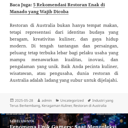
Baca Juga:
5 Rekomendasi Restoran Enak di
Manado yang Wajib Dicoba
Restoran di Australia bukan hanya tempat makan,
tetapi representasi dari identitas budaya yang
beragam, kreativitas kuliner, dan gaya hidup
modern. Di tengah tantangan dan persaingan,
peluang tetap terbuka lebar bagi pelaku usaha yang
mampu menawarkan kualitas, inovasi, dan
pengalaman yang unik. Baik Anda pecinta kuliner,
wisatawan, atau pengusaha, dunia restoran di
Australia adalah ladang yang subur untuk dijelajahi.
Diposkan
Penulis
Kategori
Tag
2025-05-28
admin
Uncategorized
Industri yang
pada
Terus Berkembang
,
Keragaman Kuliner
,
Restoran di Australia
Navigasi
SEBELUMNYA
pos
Fenomena Unik Gamers: Saat Mengoleksi
Pos