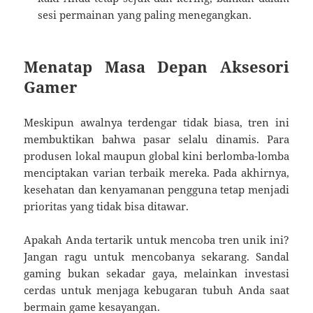
sesi permainan yang paling menegangkan.
Menatap Masa Depan Aksesori
Gamer
Meskipun awalnya terdengar tidak biasa, tren ini
membuktikan bahwa pasar selalu dinamis. Para
produsen lokal maupun global kini berlomba-lomba
menciptakan varian terbaik mereka. Pada akhirnya,
kesehatan dan kenyamanan pengguna tetap menjadi
prioritas yang tidak bisa ditawar.
Apakah Anda tertarik untuk mencoba tren unik ini?
Jangan ragu untuk mencobanya sekarang. Sandal
gaming bukan sekadar gaya, melainkan investasi
cerdas untuk menjaga kebugaran tubuh Anda saat
bermain game kesayangan.