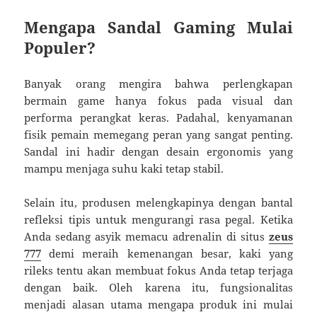
Mengapa Sandal Gaming Mulai
Populer?
Banyak orang mengira bahwa perlengkapan
bermain game hanya fokus pada visual dan
performa perangkat keras. Padahal, kenyamanan
fisik pemain memegang peran yang sangat penting.
Sandal ini hadir dengan desain ergonomis yang
mampu menjaga suhu kaki tetap stabil.
Selain itu, produsen melengkapinya dengan bantal
refleksi tipis untuk mengurangi rasa pegal. Ketika
Anda sedang asyik memacu adrenalin di situs
zeus
777
demi meraih kemenangan besar, kaki yang
rileks tentu akan membuat fokus Anda tetap terjaga
dengan baik. Oleh karena itu, fungsionalitas
menjadi alasan utama mengapa produk ini mulai