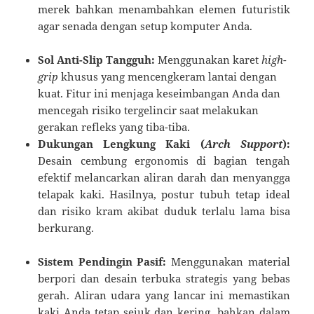
merek bahkan menambahkan elemen futuristik
agar senada dengan setup komputer Anda.
Sol Anti-Slip Tangguh:
Menggunakan karet
high-
grip
khusus yang mencengkeram lantai dengan
kuat. Fitur ini menjaga keseimbangan Anda dan
mencegah risiko tergelincir saat melakukan
gerakan refleks yang tiba-tiba.
Dukungan Lengkung Kaki (
Arch Support
):
Desain cembung ergonomis di bagian tengah
efektif melancarkan aliran darah dan menyangga
telapak kaki. Hasilnya, postur tubuh tetap ideal
dan risiko kram akibat duduk terlalu lama bisa
berkurang.
Sistem Pendingin Pasif:
Menggunakan material
berpori dan desain terbuka strategis yang bebas
gerah. Aliran udara yang lancar ini memastikan
kaki Anda tetap sejuk dan kering, bahkan dalam