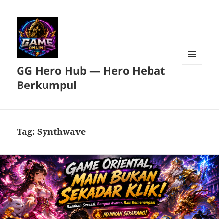
GG Hero Hub — Hero Hebat
MENU
DAN
Berkumpul
WIDGET
Tag:
Synthwave