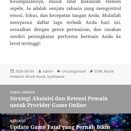
Kesimpulannya, musik latar bukanlah elemen
sepele. Ia adalah senjata rahasia yang mengontrol
emosi, fokus, dan kecepatan tangan Anda. Mulailah
menyusun daftar lagu terbaik Anda hari ini,
sesuaikan dengan genre permainan, dan rasakan
sendiri peningkatan performa bermain Anda ke
level tertinggi!
Diposkan
Penulis
Kategori
Tag
2026-06-09
admin
Uncategorized
EDM
,
Musik
pada
Ambient
,
Musik Klasik
,
Synthwave
Navigasi
SEBELUMNYA
pos
Strategi Akuisisi dan Retensi Pemain
Pos
untuk Provider Game Online
sebelumnya:
BERIKUT
Update Game Fatal yang Pernah Bikin
Pos