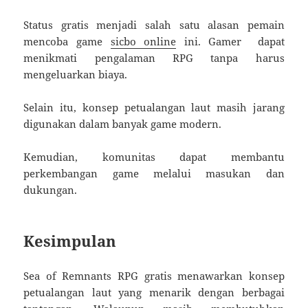
Status gratis menjadi salah satu alasan pemain
mencoba game
sicbo online
ini. Gamer dapat
menikmati pengalaman RPG tanpa harus
mengeluarkan biaya.
Selain itu, konsep petualangan laut masih jarang
digunakan dalam banyak game modern.
Kemudian, komunitas dapat membantu
perkembangan game melalui masukan dan
dukungan.
Kesimpulan
Sea of Remnants RPG gratis menawarkan konsep
petualangan laut yang menarik dengan berbagai