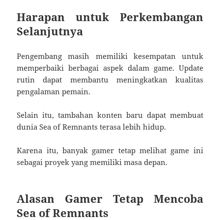
Harapan untuk Perkembangan
Selanjutnya
Pengembang masih memiliki kesempatan untuk
memperbaiki berbagai aspek dalam game. Update
rutin dapat membantu meningkatkan kualitas
pengalaman pemain.
Selain itu, tambahan konten baru dapat membuat
dunia Sea of Remnants terasa lebih hidup.
Karena itu, banyak gamer tetap melihat game ini
sebagai proyek yang memiliki masa depan.
Alasan Gamer Tetap Mencoba
Sea of Remnants