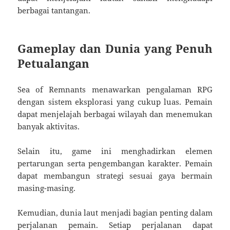
berbagai tantangan.
Gameplay dan Dunia yang Penuh
Petualangan
Sea of Remnants menawarkan pengalaman RPG
dengan sistem eksplorasi yang cukup luas. Pemain
dapat menjelajah berbagai wilayah dan menemukan
banyak aktivitas.
Selain itu, game ini menghadirkan elemen
pertarungan serta pengembangan karakter. Pemain
dapat membangun strategi sesuai gaya bermain
masing-masing.
Kemudian, dunia laut menjadi bagian penting dalam
perjalanan pemain. Setiap perjalanan dapat