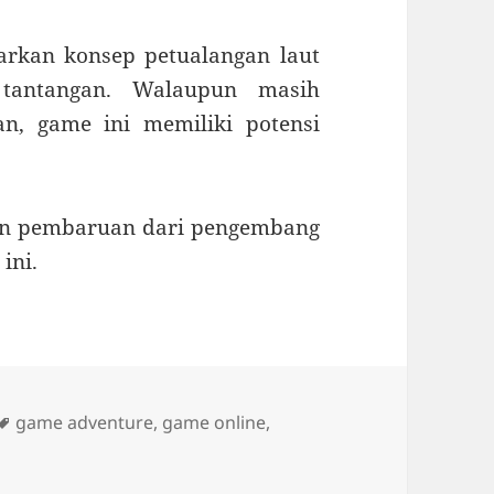
rkan konsep petualangan laut
tantangan. Walaupun masih
n, game ini memiliki potensi
an pembaruan dari pengembang
ini.
Tag
game adventure
,
game online
,