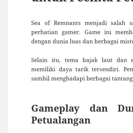
Sea of Remnants menjadi salah s
perhatian gamer. Game ini memb
dengan dunia luas dan berbagai miste
Selain itu, tema bajak laut dan
memiliki daya tarik tersendiri. Pe
sambil menghadapi berbagai tantang
Gameplay dan Du
Petualangan