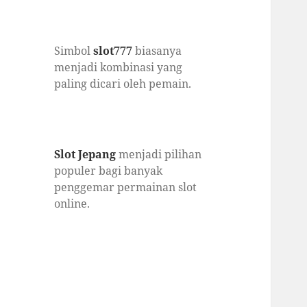
Simbol
slot777
biasanya
menjadi kombinasi yang
paling dicari oleh pemain.
Slot Jepang
menjadi pilihan
populer bagi banyak
penggemar permainan slot
online.