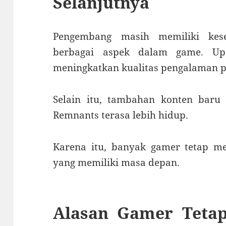
Selanjutnya
Pengembang masih memiliki kes
berbagai aspek dalam game. Up
meningkatkan kualitas pengalaman 
Selain itu, tambahan konten bar
Remnants terasa lebih hidup.
Karena itu, banyak gamer tetap me
yang memiliki masa depan.
Alasan Gamer Teta