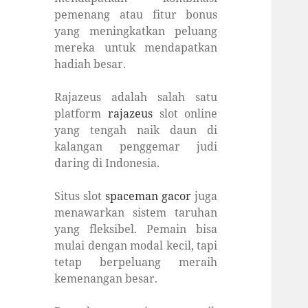
pemenang atau fitur bonus
yang meningkatkan peluang
mereka untuk mendapatkan
hadiah besar.
Rajazeus adalah salah satu
platform
rajazeus
slot online
yang tengah naik daun di
kalangan penggemar judi
daring di Indonesia.
Situs slot
spaceman gacor
juga
menawarkan sistem taruhan
yang fleksibel. Pemain bisa
mulai dengan modal kecil, tapi
tetap berpeluang meraih
kemenangan besar.