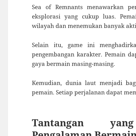
Sea of Remnants menawarkan pe
eksplorasi yang cukup luas. Pema
wilayah dan menemukan banyak akti
Selain itu, game ini menghadirk
pengembangan karakter. Pemain dap
gaya bermain masing-masing.
Kemudian, dunia laut menjadi bag
pemain. Setiap perjalanan dapat me
Tantangan yan
Pengalaman Bermai