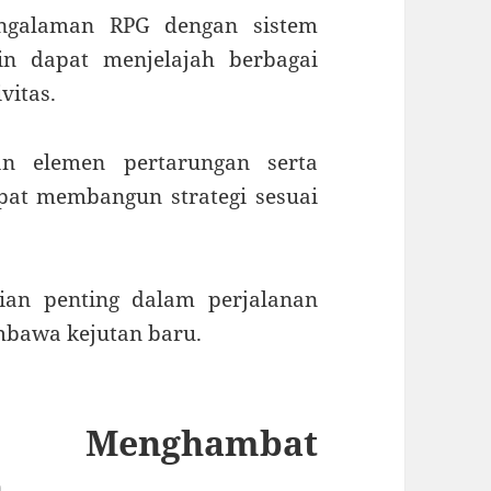
ngalaman RPG dengan sistem
in dapat menjelajah berbagai
vitas.
an elemen pertarungan serta
at membangun strategi sesuai
ian penting dalam perjalanan
mbawa kejutan baru.
g Menghambat
n