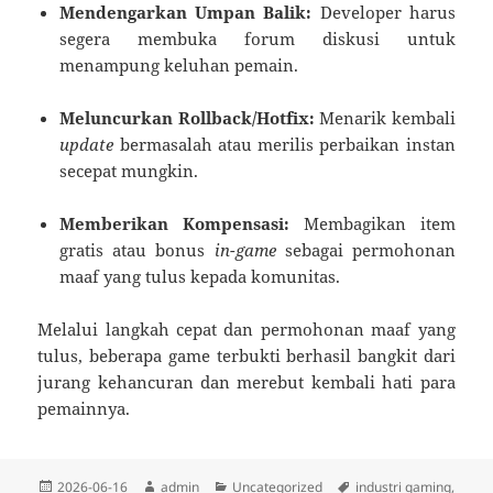
Mendengarkan Umpan Balik:
Developer harus
segera membuka forum diskusi untuk
menampung keluhan pemain.
Meluncurkan Rollback/Hotfix:
Menarik kembali
update
bermasalah atau merilis perbaikan instan
secepat mungkin.
Memberikan Kompensasi:
Membagikan item
gratis atau bonus
in-game
sebagai permohonan
maaf yang tulus kepada komunitas.
Melalui langkah cepat dan permohonan maaf yang
tulus, beberapa game terbukti berhasil bangkit dari
jurang kehancuran dan merebut kembali hati para
pemainnya.
Diposkan
Penulis
Kategori
Tag
2026-06-16
admin
Uncategorized
industri gaming
,