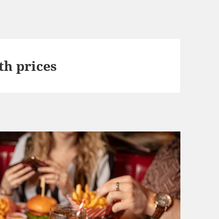
th prices