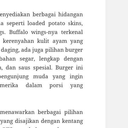
 menyediakan berbagai hidangan
 seperti loaded potato skins,
gs. Buffalo wings-nya terkenal
 kerenyahan kulit ayam yang
aging, ada juga pilihan burger
bahan segar, lengkap dengan
, dan saus spesial. Burger ini
 pengunjung muda yang ingin
Amerika dalam porsi yang
a menawarkan berbagai pilihan
 yang disajikan dengan kentang