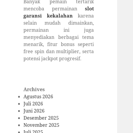
Banyak pemain tertarik
mencoba permainan
slot
garansi kekalahan
karena
selain mudah dimainkan,
permainan ini juga
menyediakan berbagai tema
menarik, fitur bonus seperti
free spin dan multiplier, serta
potensi jackpot progresif.
Archives
Agustus 2026
Juli 2026
Juni 2026
Desember 2025
November 2025
Juli 2025