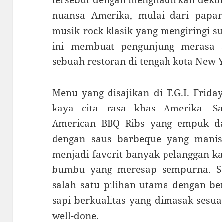
tersebut dengan menghadirkan dekora
nuansa Amerika, mulai dari papan 
musik rock klasik yang mengiringi s
ini membuat pengunjung merasa s
sebuah restoran di tengah kota New Y
Menu yang disajikan di T.G.I. Frida
kaya cita rasa khas Amerika. S
American BBQ Ribs yang empuk d
dengan saus barbeque yang manis
menjadi favorit banyak pelanggan ka
bumbu yang meresap sempurna. Sel
salah satu pilihan utama dengan be
sapi berkualitas yang dimasak sesuai
well-done.