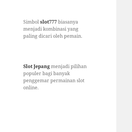
Simbol
slot777
biasanya
menjadi kombinasi yang
paling dicari oleh pemain.
Slot Jepang
menjadi pilihan
populer bagi banyak
penggemar permainan slot
online.